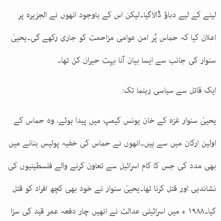
لینے کے لیے دباؤ ڈالاگیا۔لیکن اس کے باوجود انھوں نے الجزیرہ پر
اعلان کیا کہ حماس پُر امن عوامی مزاحمت کو جاری رکھے گی۔یحییٰ
سنوار کی جانب سے ایسا بیان آنا بہت حیران کن تھا۔
ایک قاتل سے سیاسی رہنما تک:
یحییٰ سنوار غزہ کے خان یونس کیمپ میں پیدا ہوئے، وہ حماس کے
اولین ارکان میں سے ہیں۔انھوں نے حماس کی خفیہ پولیس بنانے میں
بھی مدد کی جس کا کام اسرائیل سے تعاون کرنے والے فلسطینیوں کی
نشاندہی اور قتل کرنا تھا۔یحییٰ سنوار نے خود بھی کچھ افراد کو قتل
کیا۔۱۹۸۸ ء میں اسرائیلی عدالت نے انھیں چار دفعہ عمر قید کی سزا