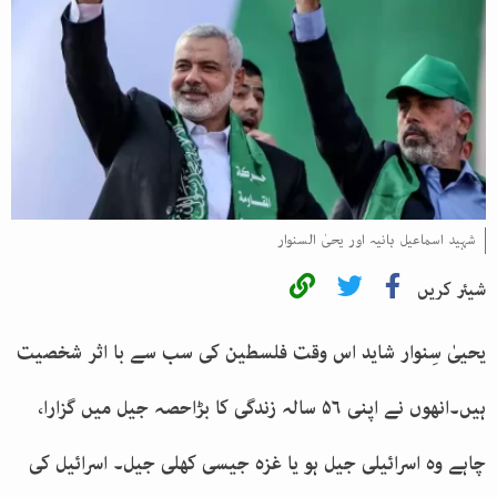
شہید اسماعیل ہانیہ اور یحیٰ السنوار
شیئر کریں
یحییٰ سِنوار شاید اس وقت فلسطین کی سب سے با اثر شخصیت
ہیں۔انھوں نے اپنی ۵۶ سالہ زندگی کا بڑاحصہ جیل میں گزارا،
چاہے وہ اسرائیلی جیل ہو یا غزہ جیسی کھلی جیل۔ اسرائیل کی