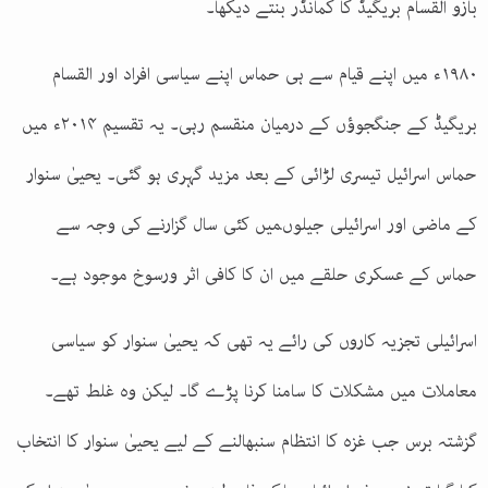
بازو القسام بریگیڈ کا کمانڈر بنتے دیکھا۔
۱۹۸۰ء میں اپنے قیام سے ہی حماس اپنے سیاسی افراد اور القسام
بریگیڈ کے جنگجوؤں کے درمیان منقسم رہی۔ یہ تقسیم ۲۰۱۴ء میں
حماس اسرائیل تیسری لڑائی کے بعد مزید گہری ہو گئی۔ یحییٰ سنوار
کے ماضی اور اسرائیلی جیلوںمیں کئی سال گزارنے کی وجہ سے
حماس کے عسکری حلقے میں ان کا کافی اثر ورسوخ موجود ہے۔
اسرائیلی تجزیہ کاروں کی رائے یہ تھی کہ یحییٰ سنوار کو سیاسی
معاملات میں مشکلات کا سامنا کرنا پڑے گا۔ لیکن وہ غلط تھے۔
گزشتہ برس جب غزہ کا انتظام سنبھالنے کے لیے یحییٰ سنوار کا انتخاب