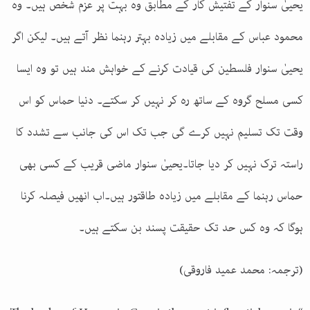
یحییٰ سنوار کے تفتیش کار کے مطابق وہ بہت پر عزم شخص ہیں۔ وہ
محمود عباس کے مقابلے میں زیادہ بہتر رہنما نظر آتے ہیں۔ لیکن اگر
یحییٰ سنوار فلسطین کی قیادت کرنے کے خواہش مند ہیں تو وہ ایسا
کسی مسلح گروہ کے ساتھ رہ کر نہیں کر سکتے۔ دنیا حماس کو اس
وقت تک تسلیم نہیں کرے گی جب تک اس کی جانب سے تشدد کا
راستہ ترک نہیں کر دیا جاتا۔یحییٰ سنوار ماضی قریب کے کسی بھی
حماس رہنما کے مقابلے میں زیادہ طاقتور ہیں۔اب انھیں فیصلہ کرنا
ہوگا کہ وہ کس حد تک حقیقت پسند بن سکتے ہیں۔
(ترجمہ: محمد عمید فاروقی)