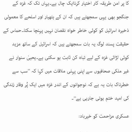
کا پر امن طریقہ کار اختیار کرناایک چال ہے۔یہاں تک کہ غزہ کے
جنگجو بھی یہی سمجھتے ہیں کہ ان کے ہتھیار اور اسلحے کا معمولی
ذخیرہ اسرائیل کو کوئی خاطر خواہ نقصان نہیں پہنچا سکتا۔حماس کے
حقیقت پسند لوگ یہ بات سمجھتے ہیں کہ اسرائیل کے ساتھ مزید
کوئی لڑائی غزہ کے لیے تباہ کن ثابت ہو سکتی ہے۔یحییٰ سنوار نے
غیر ملکی صحافیوں سے اپنی پہلی ملاقات میں کہا کہ ’’سب سے
خطرناک بات یہ ہے کہ نوجوانوں کے اندر غزہ میں ایک پُر وقار زندگی
کی امید ختم ہوتی جارہی ہے‘‘۔
عسکری مزاحمت کو خیرباد: