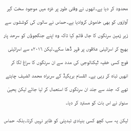
محدود کر دیا ہے۔انھوں نے وقتی طور پر غزہ میں موجود سخت گیر
آوازوں کو بھی خاموش کروادیا ہے۔حماس نے سالوں کی کوششوں سے
زیر زمین سرنگوں کا جال قائم کیا تاکہ وہ اپنے جنگجوؤں کو سرحد پار
بھیج کر اسرائیلی علاقوں پر قہر ڈھا سکے۔لیکن ۲۰۱۶ء سے اسرائیلی
فوج کسی خفیہ ٹیکنالوجی کی مدد سے ان سرنگوں کا سراغ لگا کر
انھیں تباہ کر رہی ہے۔ القسام بریگیڈ کے سربراہ محمد الضیف چاہتے
تھے کہ جلد سے جلد ان سرنگوں کا استعمال کر لیا جائے لیکن یحییٰ
سنوار نے اس بات کو مسترد کر دیا۔
لیکن یہ سب کچھ کسی بنیادی تبدیلی کو ظاہر نہیں کرتا۔بلکہ حماس