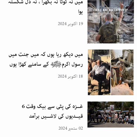
میں نہ ٹوٹا نہ بکھرا ، نہ دل شکستہ
ہوا
19 اکتوبر 2024
میں دیکھ رہا ہوں کہ میں جنت میں
رسول اکرمﷺ کے سامنے کھڑا ہوں
18 اکتوبر 2024
غــزہ کی پٹی سے بیک وقت 6
قیــدیوں کی لاشــیں برآمد
02 ستمبر 2024