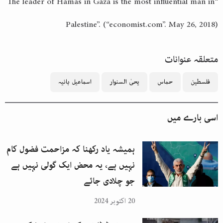
“The leader of Hamas in Gaza is the most influential man in
Palestine”. (“economist.com”. May 26, 2018)
متعلقہ عنوانات
فلسطین
حماس
یحیٰ السنوار
اسماعیل ہانیہ
اسی بارے میں
ہمیشہ یاد رکھنا کہ مزاحمت فضول کام
نہیں ہے، یہ محض ایک گولی نہیں ہے
جو چلادی جائے
20 اکتوبر 2024