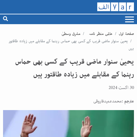
صفحۂ اول
عالمی منظر نامہ
مشرق وسطیٰ
یحییٰ سنوار ماضی قریب کے کسی بھی حماس رہنما کے مقابلے میں زیادہ طاقتور
ہیں
یحییٰ سنوار ماضی قریب کے کسی بھی حماس
رہنما کے مقابلے میں زیادہ طاقتور ہیں
30 اگست 2024
مترجم :
محمدعمیدفاروقی