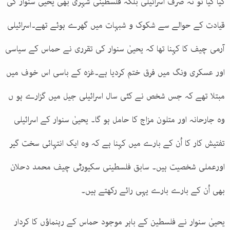
کیا گیا تو نہ صرف اسرائیلی بلکہ فلسطینی شہری بھی یحییٰ سنوار کی
قیادت کے حوالے سے شکوک و شبہات میں گھرے ہوئے تھے۔اسرائیلی
آرمی چیف کا کہنا تھا کہ یحییٰ سنوار کی تقرری نے حماس کے سیاسی
اور عسکری ونگ میں فرق ختم کردیا ہے۔غزہ کے باسی اس خوف میں
مبتلا تھے کہ جس شخص نے کئی سال اسرائیلی جیل میں گزارے ہو ں
وہ جارحانہ اور متلون مزاج کا حامل ہو گا۔ یحییٰ سنوار کے اسرائیلی
تفتیش کار کا اُن کے بارے میں کہنا ہے کہ وہ ایک انتہائی سخت گیر
اورعملی شخصیت ہیں۔ سابق فلسطینی سکیورٹی چیف محمد دحلان
بھی اُن کے بارے بارے یہی رائے رکھتے ہیں۔
یحییٰ سنوار نے فلسطین کے باہر موجود حماس کے رہنماؤں کا کردار