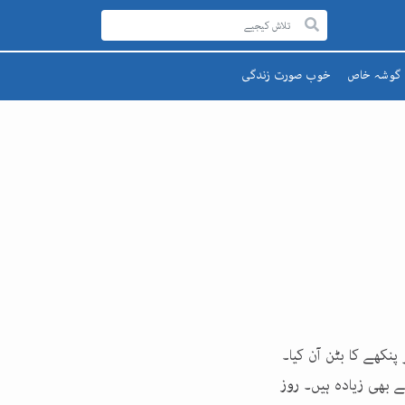
گوشہ خاص
خوب صورت زندگی
رحمۃ للعالمینﷺ
صحت اور تندرستی
قائد اعظم
تعلیم و تربیت
یوم پاکستان
پھول اور تارے
اقبالؒ
نکھے کا بٹن آن کیا۔
ے بھی زیادہ ہیں۔ روز