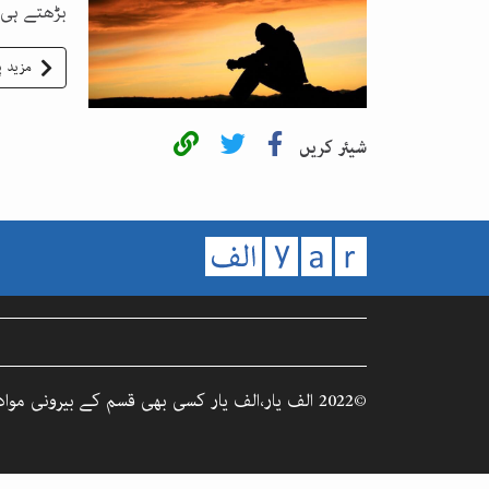
بڑھتے ہی 
مزید پ
شیئر کریں
©2022 الف یار،الف یار کسی بھی قسم کے بیرونی مواد کا ذمہ دار نہیں۔