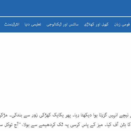
قومی زبان
کھیل اور کھلاڑی
سائنس اور ٹیکنالوجی
تعلیمی دنیا
انٹرٹینمنٹ
شعرا
مضمون
افسانہ
ادبی لطائف
زبان و بیان
شاعری
تذکرہ
یچے انہیں گزرتا ہوا دیکھتا رہا۔ پھر یکایک کھڑکی زور سے بندکی۔ مڑکر پ
ا بٹن آف کیا۔ میز کے پاس کرسی پہ ٹک کردھیمے سے بولا، ’’آج توکل س