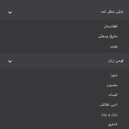
عالمی منظر نامہ
افغانستان
مشرق وسطیٰ
یورپ
قومی زبان
شعرا
مضمون
افسانہ
ادبی لطائف
زبان و بیان
شاعری