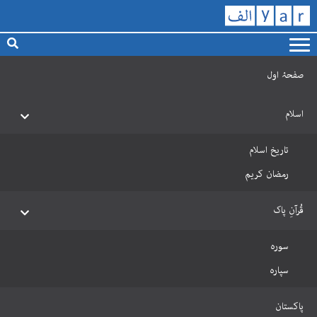
صفحۂ اول
اسلام
تاریخ اسلام
رمضان کریم
قُرآنِ پاک
سورہ
سپارہ
پاکستان