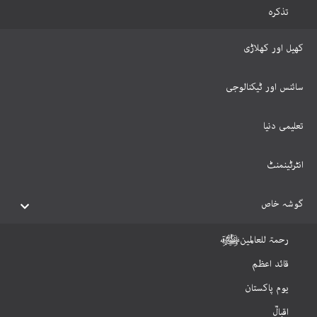
تذکرہ
کھیل اور کھلاڑی
سائنس اور ٹیکنالوجی
تعلیمی دنیا
انٹرٹینمنٹ
گوشہ خاص
رحمۃ للعالمینﷺ
قائد اعظم
یوم پاکستان
اقبالؒ