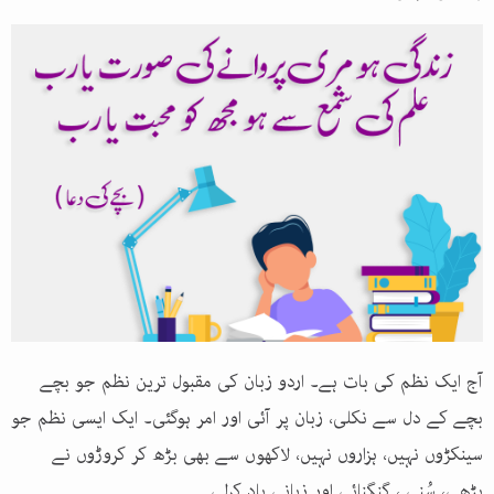
آج ایک نظم کی بات ہے۔ اردو زبان کی مقبول ترین نظم جو بچے
بچے کے دل سے نکلی، زبان پر آئی اور امر ہوگئی۔ ایک ایسی نظم جو
سینکڑوں نہیں، ہزاروں نہیں، لاکھوں سے بھی بڑھ کر کروڑوں نے
پڑھی، سُنی ، گنگنائی اور زبانی یاد کرلی۔