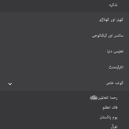
تذکرہ
کھیل اور کھلاڑی
سائنس اور ٹیکنالوجی
تعلیمی دنیا
انٹرٹینمنٹ
گوشہ خاص
رحمۃ للعالمینﷺ
قائد اعظم
یوم پاکستان
اقبالؒ