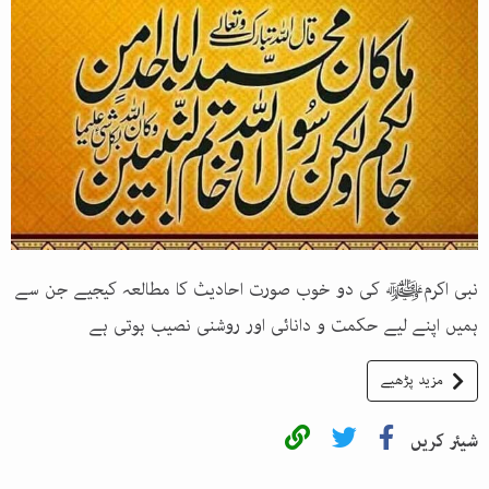
نبی اکرمﷺ کی دو خوب صورت احادیث کا مطالعہ کیجیے جن سے
ہمیں اپنے لیے حکمت و دانائی اور روشنی نصیب ہوتی ہے
مزید پڑھیے
شیئر کریں