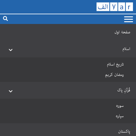
صفحۂ اول
اسلام
تاریخ اسلام
رمضان کریم
قُرآنِ پاک
سورہ
سپارہ
پاکستان