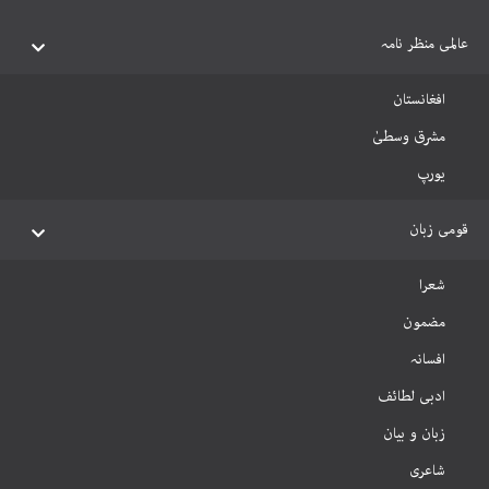
عالمی منظر نامہ
افغانستان
مشرق وسطیٰ
یورپ
قومی زبان
شعرا
مضمون
افسانہ
ادبی لطائف
زبان و بیان
شاعری