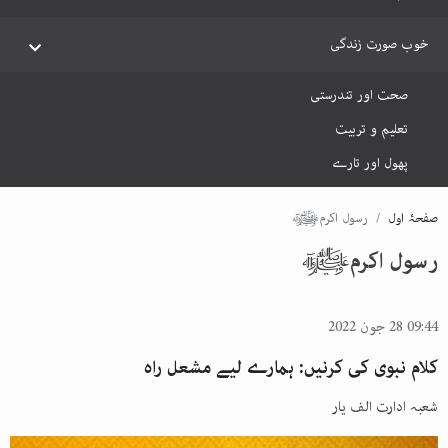
خوب صورت زندگی
صحت اور تندرستی
تعلیم و تربیت
پھول اور تارے
صفحۂ اول
رسول اکرمﷺ
رسول اکرمﷺ
09:44 28 جون 2022
کلام نبوی کی کرنیں: ہمارے لیے مشعل راہ
شعبہ ادارت الف یار