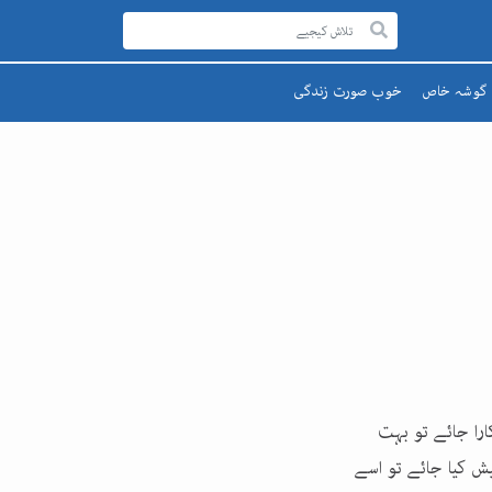
گوشہ خاص
خوب صورت زندگی
رحمۃ للعالمینﷺ
صحت اور تندرستی
قائد اعظم
تعلیم و تربیت
یوم پاکستان
پھول اور تارے
اقبالؒ
ارا جائے تو بہت
ش کیا جائے تو اسے