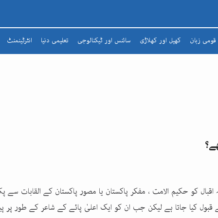
قومی زبان
کھیل اور کھلاڑی
سائنس اور ٹیکنالوجی
تعلیمی دنیا
انٹرٹینمنٹ
شعرا
مضمون
افسانہ
ادبی لطائف
زبان و بیان
ھے؟
شاعری
تذکرہ
قبال کو حکیم الامت ، مفکر پاکستان یا مصور پاکستان کے القابات سے پک
بول کیا جاتا ہے لیکن جب ان کو ایک اعلیٰ پائے کے شاعر کے طور پر پی