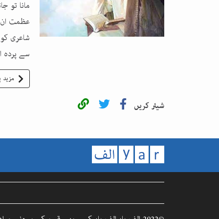
مانا تو جا
عظمت ان ک
شاعری کو ہ
سے پردہ اٹ
مزید پ
شیئر کریں