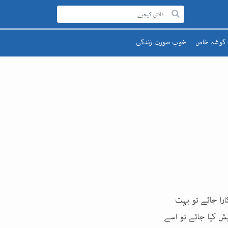
گوشہ خاص
خوب صورت زندگی
رحمۃ للعالمینﷺ
صحت اور تندرستی
قائد اعظم
تعلیم و تربیت
یوم پاکستان
پھول اور تارے
اقبالؒ
ارا جائے تو بہت
ش کیا جائے تو اسے