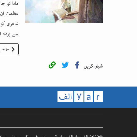
مانا تو جا
عظمت ان ک
شاعری کو ہ
سے پردہ اٹ
مزید پ
شیئر کریں