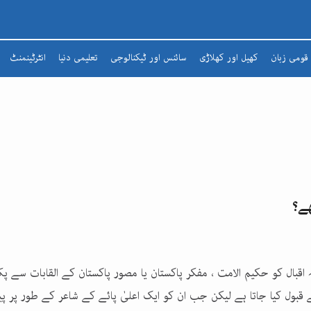
قومی زبان
کھیل اور کھلاڑی
سائنس اور ٹیکنالوجی
تعلیمی دنیا
انٹرٹینمنٹ
شعرا
مضمون
افسانہ
ادبی لطائف
زبان و بیان
ھے؟
شاعری
تذکرہ
قبال کو حکیم الامت ، مفکر پاکستان یا مصور پاکستان کے القابات سے پک
بول کیا جاتا ہے لیکن جب ان کو ایک اعلیٰ پائے کے شاعر کے طور پر پی