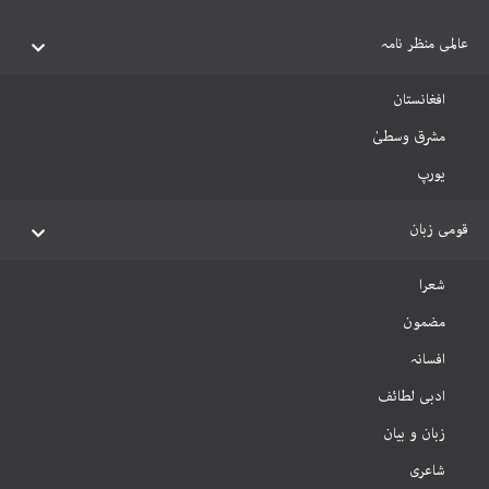
عالمی منظر نامہ
افغانستان
مشرق وسطیٰ
یورپ
قومی زبان
شعرا
مضمون
افسانہ
ادبی لطائف
زبان و بیان
شاعری