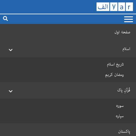
صفحۂ اول
اسلام
تاریخ اسلام
رمضان کریم
قُرآنِ پاک
سورہ
سپارہ
پاکستان