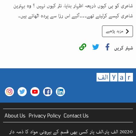
شاعری کو ہی کیوں ذریعہ اظہار بنایا، نثر کیوں نہیں ؟ وہ بہترین
شاعری کیسے کرلیتے تھے۔۔۔آئیے اس رزا سے پردہ اٹھاتے ہیں۔
مزید پڑھیے
شیئر کریں
About Us
Privacy Policy
Contact Us
©2022 الف یار،الف یار کسی بھی قسم کے بیرونی مواد کا ذمہ دار