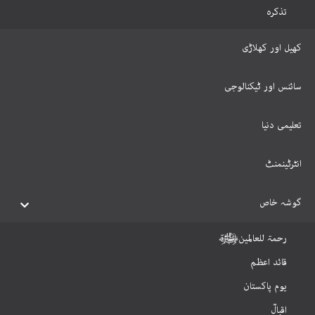
تذکرہ
کھیل اور کھلاڑی
سائنس اور ٹیکنالوجی
تعلیمی دنیا
انٹرٹینمنٹ
گوشہ خاص
رحمۃ للعالمینﷺ
قائد اعظم
یوم پاکستان
اقبالؒ