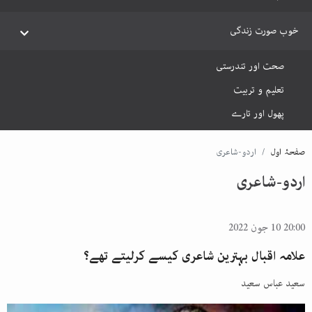
خوب صورت زندگی
صحت اور تندرستی
تعلیم و تربیت
پھول اور تارے
صفحۂ اول
اردو-شاعری
اردو-شاعری
20:00 10 جون 2022
علامہ اقبال بہترین شاعری کیسے کرلیتے تھے؟
سعید عباس سعید