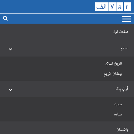
صفحۂ اول
اسلام
تاریخ اسلام
رمضان کریم
قُرآنِ پاک
سورہ
سپارہ
پاکستان