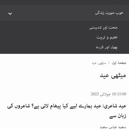
خوب صورت زندگی
صحت اور تندرستی
تعلیم و تربیت
پھول اور تارے
صفحۂ اول
میٹھی عید
میٹھی عید
15:00 10 جولائی 2022
عید شاعری: عید ہمارے لیے کیا پیغام لائی ہے؟ شاعروں کی
زبان سے
سعید عباس سعید