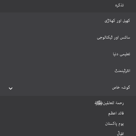
تذکرہ
کھیل اور کھلاڑی
سائنس اور ٹیکنالوجی
تعلیمی دنیا
انٹرٹینمنٹ
گوشہ خاص
رحمۃ للعالمینﷺ
قائد اعظم
یوم پاکستان
اقبالؒ