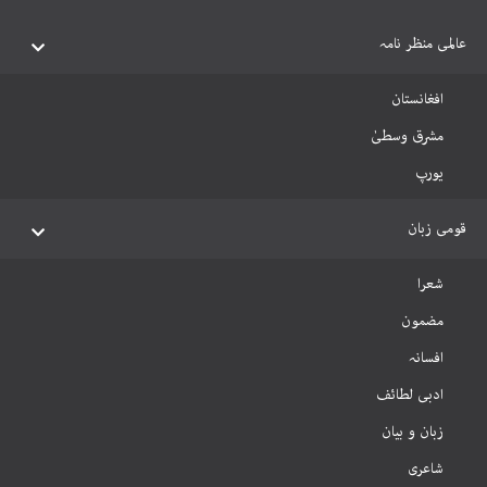
عالمی منظر نامہ
افغانستان
مشرق وسطیٰ
یورپ
قومی زبان
شعرا
مضمون
افسانہ
ادبی لطائف
زبان و بیان
شاعری