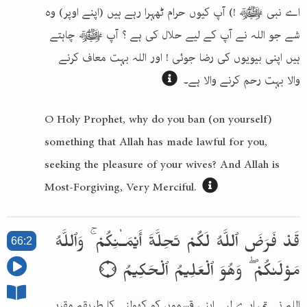
اے نبی ﷺ !) آپ کیوں حرام ٹھہرا رہے ہیں (اپنے اوپر) وہ
شے جو اللہ نے آپ کے لیے حلال کی ہے ؟ آپ ﷺ چاہتے
ہیں اپنی بیویوں کی رضا جوئی ! اور اللہ بہت معاف کرنے
والا بہت رحم کرنے والا ہے۔
O Holy Prophet, why do you ban (on yourself)
something that Allah has made lawful for you,
seeking the pleasure of your wives? And Allah is
Most-Forgiving, Very Merciful.
قَدْ فَرَضَ ٱللَّهُ لَكُمْ تَحِلَّةَ أَيْمَـٰنِكُمْ ۚ وَٱللَّهُ
66:2
مَوْلَىٰكُمْ ۖ وَهُوَ ٱلْعَلِيمُ ٱلْحَكِيمُ ۝
اللہ نے تمہارے لیے اپنی قسموں کو کھولنے کا طریقہ مقرر