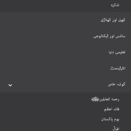
تذکرہ
کھیل اور کھلاڑی
سائنس اور ٹیکنالوجی
تعلیمی دنیا
انٹرٹینمنٹ
گوشہ خاص
رحمۃ للعالمینﷺ
قائد اعظم
یوم پاکستان
اقبالؒ