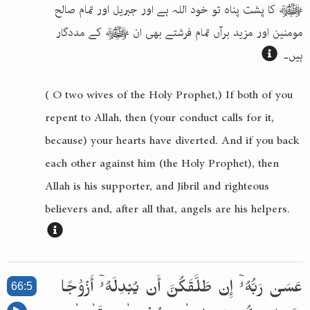
ﷺ کا پشت پناہ تو خود اللہ ہے اور جبریل اور تمام صالح
مومنین اور مزید برآں تمام فرشتے بھی ان ﷺ کے مددگار
ہیں۔
( O two wives of the Holy Prophet,) If both of you
repent to Allah, then (your conduct calls for it,
because) your hearts have diverted. And if you back
each other against him (the Holy Prophet), then
Allah is his supporter, and Jibril and righteous
believers and, after all that, angels are his helpers.
عَسَىٰ رَبُّهُۥٓ إِن طَلَّقَكُنَّ أَن يُبْدِلَهُۥٓ أَزْوَٰجًا
66:5