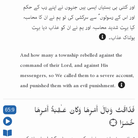
اور کتنی ہی بستیاں ایسی ہیں جنہوں نے اپنے رب کے حکم
اور اس کے رسولوں ؑ سے سرکشی کی تو ہم نے ان کا محاسبہ
کیا بہت شدید محاسبہ اور ہم نے ان کو عذاب دیا بہت
ہولناک عذاب۔
And how many a township rebelled against the
command of their Lord, and against His
messengers, so We called them to a severe account,
and punished them with an evil punishment.
فَذَاقَتْ وَبَالَ أَمْرِهَا وَكَانَ عَـٰقِبَةُ أَمْرِهَا
65:9
خُسْرًا ۝