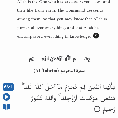
Allah is the One who has created seven skies, and
their like from earth. The Command descends
among them, so that you may know that Allah is
powerful over everything, and that Allah has
encompassed everything in knowledge.
﷽
سورة التحريم (At-Tahrim)
يَـٰٓأَيُّهَا ٱلنَّبِىُّ لِمَ تُحَرِّمُ مَآ أَحَلَّ ٱللَّهُ لَكَ ۖ
66:1
تَبْتَغِى مَرْضَاتَ أَزْوَٰجِكَ ۚ وَٱللَّهُ غَفُورٌ
رَّحِيمٌ ۝