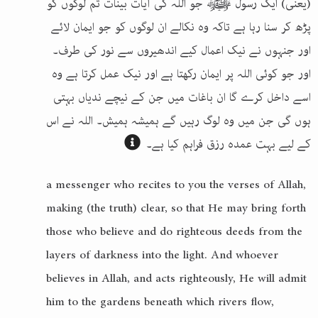
(یعنی) ایک رسول ﷺ جو اللہ کی آیات بینات تم لوگوں کو
پڑھ کر سنا رہا ہے تاکہ وہ نکالے ان لوگوں کو جو ایمان لائے
اور جنہوں نے نیک اعمال کیے اندھیروں سے نور کی طرف۔
اور جو کوئی اللہ پر ایمان رکھتا ہے اور نیک عمل کرتا ہے وہ
اسے داخل کرے گا ان باغات میں جن کے نیچے ندیاں بہتی
ہوں گی جن میں وہ لوگ رہیں گے ہمیشہ ہمیش۔ اللہ نے اس
کے لیے بہت عمدہ رزق فراہم کیا ہے۔
a messenger who recites to you the verses of Allah,
making (the truth) clear, so that He may bring forth
those who believe and do righteous deeds from the
layers of darkness into the light. And whoever
believes in Allah, and acts righteously, He will admit
him to the gardens beneath which rivers flow,