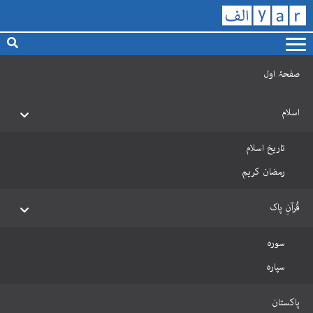
صفحۂ اول
اسلام
تاریخ اسلام
رمضان کریم
قُرآنِ پاک
سورہ
سپارہ
پاکستان