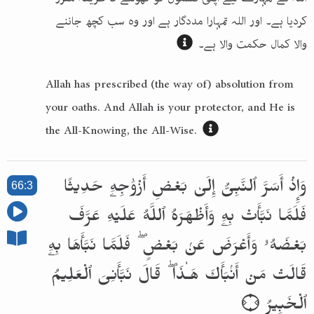
کردیا ہے۔ اور اللہ تمہارا مددگار ہے اور وہ سب کچھ جاننے
والا کمال حکمت والا ہے۔
Allah has prescribed (the way of) absolution from
your oaths. And Allah is your protector, and He is
the All-Knowing, the All-Wise.
وَإِذْ أَسَرَّ ٱلنَّبِىُّ إِلَىٰ بَعْضِ أَزْوَٰجِهِۦ حَدِيثًا
66:3
فَلَمَّا نَبَّأَتْ بِهِۦ وَأَظْهَرَهُ ٱللَّهُ عَلَيْهِ عَرَّفَ
بَعْضَهُۥ وَأَعْرَضَ عَنۢ بَعْضٍ ۖ فَلَمَّا نَبَّأَهَا بِهِۦ
قَالَتْ مَنْ أَنۢبَأَكَ هَـٰذَا ۖ قَالَ نَبَّأَنِىَ ٱلْعَلِيمُ
ٱلْخَبِيرُ ۝