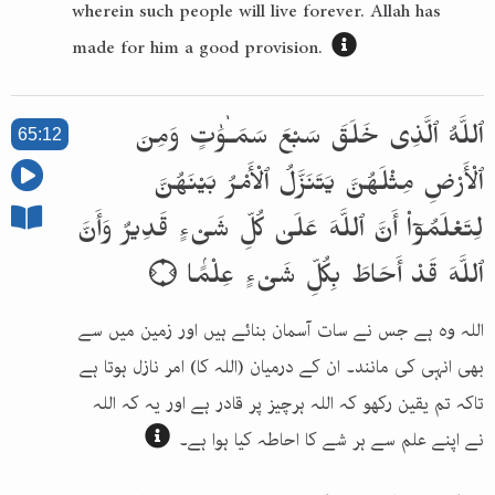
wherein such people will live forever. Allah has
made for him a good provision.
ٱللَّهُ ٱلَّذِى خَلَقَ سَبْعَ سَمَـٰوَٰتٍ وَمِنَ
65:12
ٱلْأَرْضِ مِثْلَهُنَّ يَتَنَزَّلُ ٱلْأَمْرُ بَيْنَهُنَّ
لِتَعْلَمُوٓا۟ أَنَّ ٱللَّهَ عَلَىٰ كُلِّ شَىْءٍ قَدِيرٌ وَأَنَّ
ٱللَّهَ قَدْ أَحَاطَ بِكُلِّ شَىْءٍ عِلْمًۢا ۝
اللہ وہ ہے جس نے سات آسمان بنائے ہیں اور زمین میں سے
بھی انہی کی مانند۔ ان کے درمیان (اللہ کا) امر نازل ہوتا ہے
تاکہ تم یقین رکھو کہ اللہ ہرچیز پر قادر ہے اور یہ کہ اللہ
نے اپنے علم سے ہر شے کا احاطہ کیا ہوا ہے۔