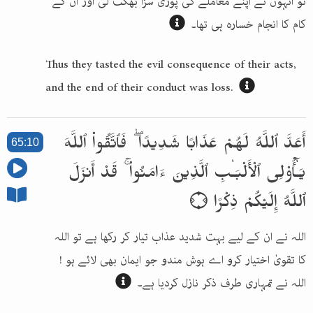
تو انہوں نے اپنے معاملے کی پوری سزا بھگت لی اور ان کے
کام کا انجام خسارہ ہی تھا۔
Thus they tasted the evil consequence of their acts,
and the end of their conduct was loss.
أَعَدَّ ٱللَّهُ لَهُمْ عَذَابًا شَدِيدًا ۖ فَٱتَّقُوا۟ ٱللَّهَ
65:10
يَـٰٓأُو۟لِى ٱلْأَلْبَـٰبِ ٱلَّذِينَ ءَامَنُوا۟ ۚ قَدْ أَنزَلَ
ٱللَّهُ إِلَيْكُمْ ذِكْرًا ۝
اللہ نے ان کے لیے بہت شدید عذاب تیار کر رکھا ہے تو اللہ
کا تقویٰ اختیار کرو اے ہوش مندو جو ایمان بھی لائے ہو !
اللہ نے تمہاری طرف ذکر نازل کردیا ہے۔