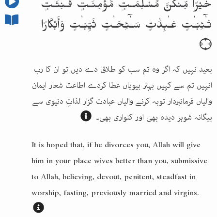
خَيْرًا مِّنكُنَّ مُسْلِمَـٰتٍ مُّؤْمِنَـٰتٍ قَـٰنِتَـٰتٍ
تَـٰٓئِبَـٰتٍ عَـٰبِدَٰتٍ سَـٰٓئِحَـٰتٍ ثَيِّبَـٰتٍ وَأَبْكَارًا
۝
بعید نہیں کہ اگر وہ تم سب کو طلاق دے دیں تو ان کا رب
انہیں تم سے کہیں بہتر بیویاں عطا کردے اطاعت شعار ایمان
والیاں فرمانبردار توبہ کرنے والیاں عبادت گزار لذاتِ دنیوی سے
بیگانہ شوہر دیدہ بھی اور کنواری بھی۔
It is hoped that, if he divorces you, Allah will give
him in your place wives better than you, submissive
to Allah, believing, devout, penitent, steadfast in
worship, fasting, previously married and virgins.