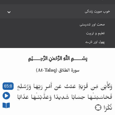
خوب صورت زندگی
صحت اور تندرستی
تعلیم و تربیت
پھول اور تارے
﷽
سورة الطلاق (At-Talaq)
وَكَأَيِّن مِّن قَرْيَةٍ عَتَتْ عَنْ أَمْرِ رَبِّهَا وَرُسُلِهِۦ
65:8
فَحَاسَبْنَـٰهَا حِسَابًا شَدِيدًا وَعَذَّبْنَـٰهَا عَذَابًا
نُّكْرًا ۝