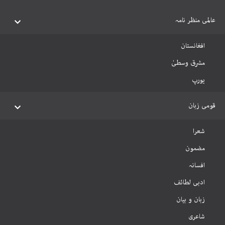
عالمی منظر نامہ
افغانستان
مشرق وسطیٰ
یورپ
قومی زبان
شعرا
مضمون
افسانہ
ادبی لطائف
زبان و بیان
شاعری