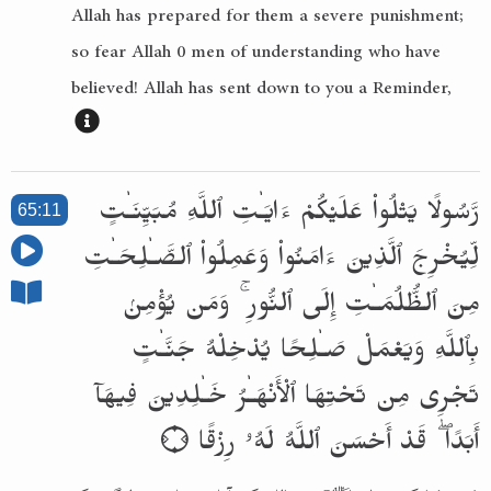
Allah has prepared for them a severe punishment;
so fear Allah 0 men of understanding who have
believed! Allah has sent down to you a Reminder,
رَّسُولًا يَتْلُوا۟ عَلَيْكُمْ ءَايَـٰتِ ٱللَّهِ مُبَيِّنَـٰتٍ
65:11
لِّيُخْرِجَ ٱلَّذِينَ ءَامَنُوا۟ وَعَمِلُوا۟ ٱلصَّـٰلِحَـٰتِ
مِنَ ٱلظُّلُمَـٰتِ إِلَى ٱلنُّورِ ۚ وَمَن يُؤْمِنۢ
بِٱللَّهِ وَيَعْمَلْ صَـٰلِحًا يُدْخِلْهُ جَنَّـٰتٍ
تَجْرِى مِن تَحْتِهَا ٱلْأَنْهَـٰرُ خَـٰلِدِينَ فِيهَآ
أَبَدًا ۖ قَدْ أَحْسَنَ ٱللَّهُ لَهُۥ رِزْقًا ۝