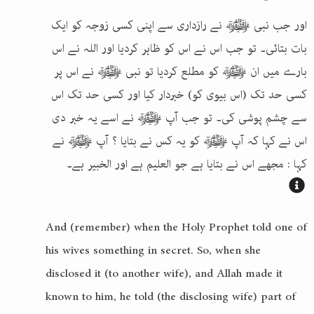
اور جب نبی ﷺ نے رازداری سے اپنی کسی زوجہ کو ایک
بات بتائی۔ تو جب اس نے اس کو ظاہر کردیا اور اللہ نے اس
بارے میں ان ﷺ کو مطلع کردیا تو نبی ﷺ نے اس پر
کسی حد تک (اس بیوی کو) خبردار کیا اور کسی حد تک اس
سے چشم پوشی کی۔ تو جب آپ ﷺ نے اسے یہ خبر دی
اس نے کہا کہ آپ ﷺ کو یہ کس نے بتایا ؟ آپ ﷺ نے
کہا : مجھے اس نے بتایا ہے جو العلیم ہے اور الخبیر ہے۔
And (remember) when the Holy Prophet told one of
his wives something in secret. So, when she
disclosed it (to another wife), and Allah made it
known to him, he told (the disclosing wife) part of