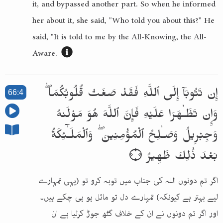
it, and bypassed another part. So when he informed
her about it, she said, "Who told you about this?" He
said, "It is told to me by the All-Knowing, the All-
Aware.
إِن تَتُوبَآ إِلَى ٱللَّهِ فَقَدْ صَغَتْ قُلُوبُكُمَا ۖ
66:4
وَإِن تَظَـٰهَرَا عَلَيْهِ فَإِنَّ ٱللَّهَ هُوَ مَوْلَىٰهُ
وَجِبْرِيلُ وَصَـٰلِحُ ٱلْمُؤْمِنِينَ ۖ وَٱلْمَلَـٰٓئِكَةُ
بَعْدَ ذَٰلِكَ ظَهِيرٌ ۝
اگر تم دونوں اللہ کی جناب میں توبہ کرو تو (یہی تمہارے
لیے بہتر ہے کیونکہ) تمہارے دل تو مائل ہو ہی چکے ہیں۔
اور اگر تم دونوں نے ان کے خلاف گٹھ جوڑ کرلیا ہے ان