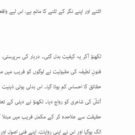
الٹنے اور اپنے نگر کے لٹنے کا ماتم ہے، اس لیے وا
لکھنؤ آکر یہ کیفیت بدل گئی۔ دربار کی سرپرستی
فنونِ لطیفہ کی مقبولیت نے لوگوں کو فریب میں مبت
حقائق کا احساس کم ہوتا گیا۔ اس بدلی ہوئی ذہنیت نے
آتشؔ کی شاعری کو رواج دیا۔ لکھنؤ نے دہلی کے تعل
حقیقت سے علاحدہ کر کے مکمل فریب میں مبتلا کر
الگ ہوگیا اور اس نے اپنی روایات، اپنے فنی اصول او