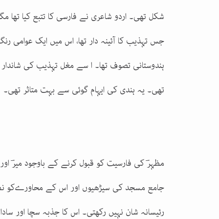
شکل تھی۔ اردو شاعری نے فارسی کا تتبع کیا تھا مگر
جس تہذیب کا آئینہ دار تھا، اس میں ایک عوامی ر
ہندوستانی تصوف تھا۔ ا سے مغل تہذیب کی شاندار
تھی۔ یہ ہندی کی ایہام گوئی سے بہت متاثر تھی۔
مظہرؔ کی فارسیت کو قبول کرنے کے باوجود میرؔ اور 
جامع مسجد کی سیڑھیوں اور اس کے محاورےکو نظر
رئیسانہ شان نہیں رکھتی۔ اس کا جذبہ سچا اور ساد