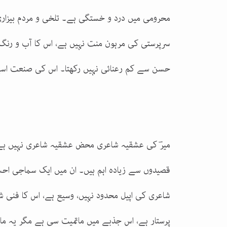
محرومی میں درد و خستگی ہے۔ تلخی و مردم بیزاری
سرپرستی کی مرہون منت نہیں ہے، اس کا آب و رنگ
حسن سے کم رعنائی نہیں رکھتا۔ اس کی صنعت اس
میرؔ کی عشقیہ شاعری محض عشقیہ شاعری نہیں ہے 
قصیدوں سے زیادہ اہم ہیں۔ ان میں ایک سماجی اح
شاعری کی اپیل محدود نہیں، وسیع ہے، اس کا فنی شع
پرستار ہے، اس جذبے میں ماتمیت سی ہے مگر یہ مات