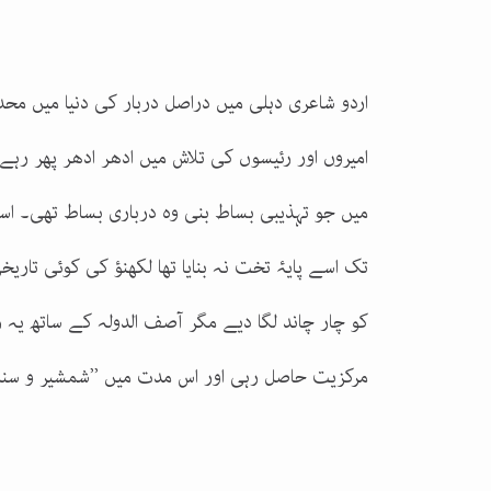
اردو شاعری دہلی میں دراصل دربار کی دنیا میں م
امیروں اور رئیسوں کی تلاش میں ادھر ادھر پھر رہے ت
میں جو تہذیبی بساط بنی وہ درباری بساط تھی۔ اس
تک اسے پایۂ تخت نہ بنایا تھا لکھنؤ کی کوئی تار
کو چار چاند لگا دیے مگر آصف الدولہ کے ساتھ یہ رو
مرکزیت حاصل رہی اور اس مدت میں ’’شمشیر و سنا