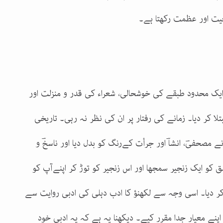
قعیت اور عظمت رکھتا ہے۔
، ایک محدود طبقے کی خوشحالی، شعراء کی قدر و منزلت اور
لا کر دیا۔ زمانے کی رفتار پر ان کی نظر نہ رہی۔ تاریخی
 مصحفیؔ، انشاؔ اور جرأت کےرنگ کو بدل دیا اور ناسخؔ و
ق کو ایک زنجیر سمجھا اور اس زنجیر کو توڑ کر اپنےآپ کو
 دیا۔ اسی وجہ سے لکھنؤ کا ادب دہلی کی ادبی روایت سے
ر اپنے معیار جدا مقرر کیے۔ دیکھنا یہ ہے کہ یہ ادبی خود