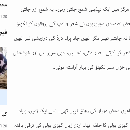
محض
مرکز میں ایک تہذیبی شمع جلتی رہی۔ یہ شمع اور جلتی
20 اکتوبر 2024
بعض اقتصادی مجبوریوں نے شعر و ادب کے پروانوں کو لکھنؤ
فیچ
نا نہ چاہتے تھے مگر انھیں جانا پرا۔ دردؔ کی درویشی نے انھیں
را کیا کرتے۔ قدر دانی، تحسین، ادبی سرپرستی اور خوشحالی
 خزاں سے لکھنؤ کی بہار آراستہ ہوئی۔
شاعری محض دربار کی رونق نہیں تھی۔ اسے ایک زمین، بنیاد
کیا 
ھڑی بولی کا حلقہ تھا۔ اردو زبان کھڑی بولی کی ترقی یافتہ
20 اگست 2024