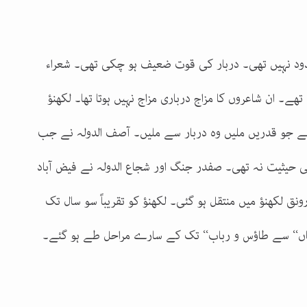
حدود نہیں تھی۔ دربار کی قوت ضعیف ہو چکی تھی۔ شعراء
ھے۔ ان شاعروں کا مزاج درباری مزاج نہیں ہوتا تھا۔ لکھنؤ
ے جو قدریں ملیں وہ دربار سے ملیں۔ آصف الدولہ نے جب
یخی حیثیت نہ تھی۔ صفدر جنگ اور شجاع الدولہ نے فیض آباد
نق لکھنؤ میں منتقل ہو گئی۔ لکھنؤ کو تقریباً سو سال تک
ں‘‘ سے طاؤس و رباب‘‘ تک کے سارے مراحل طے ہو گئے۔