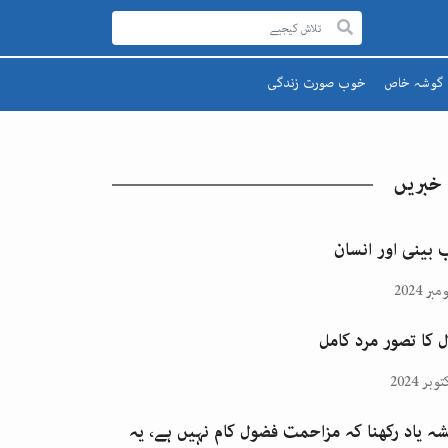
گوشہ خاص
خوب صورت زندگی
رحمۃ للعالمینﷺ
صحت اور تندرستی
قائد اعظم
تعلیم و تربیت
 خبریں
یوم پاکستان
پھول اور تارے
اقبالؒ
 بینی اور انسان
ل کا تصور مرد کامل
ہ یاد رکھنا کہ مزاحمت فضول کام نہیں ہے، یہ