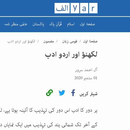
صفحۂ اول
اسلام
قُرآنِ پاک
پاکستان
عالمی منظر نامہ
تاریخ اسلام
سورہ
افغانستان
صفحۂ اول
قومی زبان
مضمون
لکھنؤ اور اردو ادب
رمضان کریم
سپارہ
مشرق وسطیٰ
لکھنؤ اور اردو ادب
یورپ
آل احمد سرور
01 ستمبر 2020
شیئر کریں
ہر دور کا ادب اس دور کی تہذیب کا آئینہ ہوتا ہے
کے آخر تک شمالی ہند کی تہذیب میں ایک نمایاں 