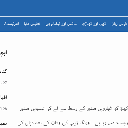
قومی زبان
کھیل اور کھلاڑی
سائنس اور ٹیکنالوجی
تعلیمی دنیا
انٹرٹینمنٹ
شعرا
مضمون
اہم
افسانہ
ادبی لطائف
کتاب
زبان و بیان
27 نومبر 2024
شاعری
اقبا
تذکرہ
، لکھنؤ کو اٹھارویں صدی کے وسط سے لے کر انیسویں صدی
28 اکتوبر 2024
درجہ حاصل رہا ہے۔ اورنگ زیب کی وفات کے بعد دہلی کی
ہمیش